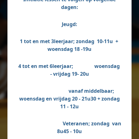
20u
tot
21u30
vanaf middelbaar en
dagen:
ouder
Jeugd:
1 tot en met 3leerjaar; zondag 10-11u +
woensdag 18 -19u
4 tot en met 6leerjaar; woensdag
VRIJDAG
- vrijdag 19- 20u
19u
tot
20u
jongeren lagere school 4de
vanaf middelbaar;
- 5de en 6de leerjaar
woensdag en vrijdag 20 - 21u30 + zondag
20u
tot
21u30
vanaf middelbaar en
11 - 12u
ouder
Veteranen; zondag van
8u45 - 10u