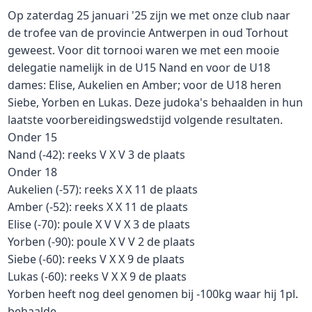
Op zaterdag 25 januari '25 zijn we met onze club naar
de trofee van de provincie Antwerpen in oud Torhout
geweest. Voor dit tornooi waren we met een mooie
delegatie namelijk in de U15 Nand en voor de U18
dames: Elise, Aukelien en Amber; voor de U18 heren
Siebe, Yorben en Lukas. Deze judoka's behaalden in hun
laatste voorbereidingswedstijd volgende resultaten.
Onder 15
Nand (-42): reeks V X V 3 de plaats
Onder 18
Aukelien (-57): reeks X X 11 de plaats
Amber (-52): reeks X X 11 de plaats
Elise (-70): poule X V V X 3 de plaats
Yorben (-90): poule X V V 2 de plaats
Siebe (-60): reeks V X X 9 de plaats
Lukas (-60): reeks V X X 9 de plaats
Yorben heeft nog deel genomen bij -100kg waar hij 1pl.
behaalde